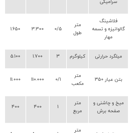
سرامیکی
فلاشینگ
متر
گالوانیزه و تسمه
0/5
3.300
1.650
طول
مهار
میلگرد حرارتی
کیلوگرم
3
1.700
5.100
متر
بتن عیار 350
0/1
110.000
11.000
مکعب
میخ و چاشنی و
متر
400
400
1
صفحه برش
مربع
متر