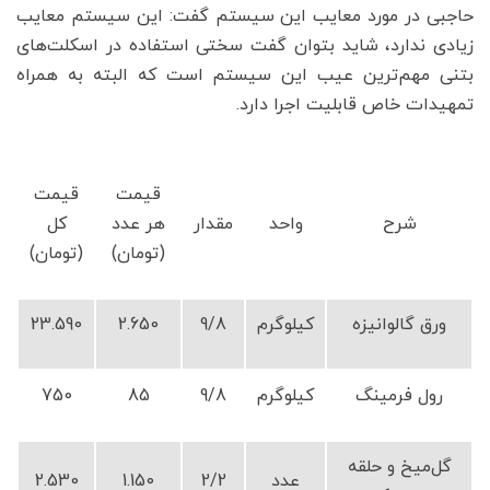
حاجبی در مورد معایب این سیستم گفت: این سیستم معایب
زیادی ندارد، شاید بتوان گفت سختی استفاده در اسکلت‌های
بتنی مهم‌ترین عیب این سیستم است که البته به همراه
تمهیدات خاص قابلیت اجرا دارد.
قیمت
قیمت
شرح
واحد
مقدار
هر عدد
کل
(تومان)
(تومان)
ورق گالوانیزه
کیلوگرم
9/8
2.650
23.590
رول فرمینگ
کیلوگرم
9/8
85
750
گل‌میخ و حلقه
عدد
2/2
1.150
2.530