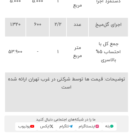
دستمزد اجرا
1
5.000
5.000
مربع
اجرای گل‌میخ
عدد
2/2
600
1.320
جمع کل با
متر
احتساب 5%
1
-
53.900
مربع
بالاسری
توضیحات: قیمت ها توسط شرکتی در غرب تهران ارائه شده
است
ما را در شبکه‌های اجتماعی دنبال کنید
بله
اینستاگرام
تلگرام
ایکس
یوتیوب