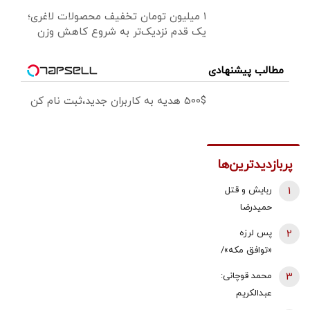
۱ میلیون تومان تخفیف محصولات لاغری؛
یک قدم نزدیک‌تر به شروع کاهش وزن
مطالب پیشنهادی
500$ هدیه به کاربران جدید،ثبت نام کن
پربازدیدترین‌ها
1
ربایش و قتل
حمیدرضا
رجب‌زاده تایید
2
پس لرزه
شد/ ارسال
«توافق مکه»/
ویدئویی از
ترکیه توضیح
3
محمد قوچانی:
لحظه قتل او
داد: بر علیه
عبدالکریم
برای
ایران نیست