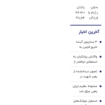
با پودر
فقط با
بدون
پایان
لاغری
احراز
رژیم و
دغدغه
گیاهی
هویت
ورزش
هزینه
کیلو
های
کیلو
دندان
آخرین اخبار
وزن
پزشکی
کم
با پک
3 سناریوی آینده
کنید(تخفیف
سفید
1
خلیج فارس به
تا
کننده
روایت عباس
امشب)
خانگی
واکنش پزشکیان به
آخوندی؛ بازآرایی در
2
استعفای ذوالقدر از
روابط اقتصادی و
دبیری شعام/
امنیتی منطقه |
تصویر دیده‌نشده از
استعفا تایید شد؟
3
صورت بندی نقش
رهبر شهید در
ایران در سه سطح |
لباس نظامی
امکان دستیابی به
محموله عظیم ایران
4
توافقی پایدار میان
راهی عراق شد
ایران و آمریکا وجود
دارد؟
استقرار موشک‌های
5