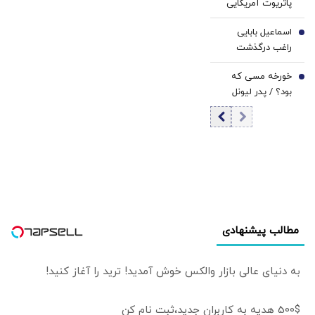
پاتریوت آمریکایی
در نزدیکی مرز‌های
اسماعیل بابایی
ایران / ماجرا
6
راغب درگذشت
چیست؟
خورخه مسی که
7
بود؟ / پدر لیونل
مسی چگونه از او
یک فوق ستاره
ساخت؟
مطالب پیشنهادی
به دنیای عالی بازار والکس خوش آمدید! ترید را آغاز کنید!
500$ هدیه به کاربران جدید،ثبت نام کن