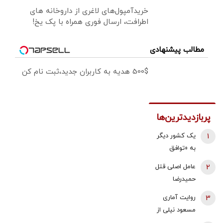
خریدآمپول‌های لاغری از داروخانه های
اطرافت، ارسال فوری همراه با پک یخ!
مطالب پیشنهادی
500$ هدیه به کاربران جدید،ثبت نام کن
پربازدیدترین‌ها
1
یک کشور دیگر
به «توافق
مکه» می
2
عامل اصلی قتل
پیوندد/ ترکیه
حمیدرضا
خیال ایران را
رجب‌زاده
3
روایت آماری
راحت کرد
دستگیر شد
مسعود نیلی از
زندگی ایرانیان