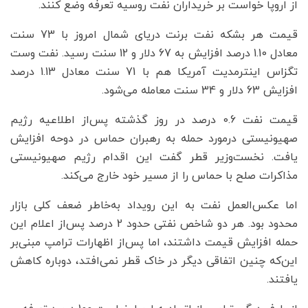
از اروپا خواست بر خریداران نفت روسیه تعرفه وضع کنند.
قیمت هر بشکه نفت برنت دریای شمال امروز با 73 سنت
معادل 1.10 درصد افزایش به 67 دلار و 12 سنت رسید. نفت وست
تگزاس اینترمدیت آمریکا هم با 71 سنت معادل 1.13 درصد
افزایش 63 دلار و 34 سنت معامله می‌شود.
قیمت نفت 0.6 درصد در روز گذشته پس‌از اطلاعیه رژیم
صهیونیستی درمورد حمله به رهبران حماس در دوحه افزایش
یافت. نخست‌وزیر قطر گفت این اقدام رژیم صهیونیستی
مذاکرات صلح با حماس را از مسیر خود خارج می‌کند.
اما عکس‌العمل نفت به این رویداد به‌خاطر ضعف کلی بازار
محدود بود. هر دو شاخص نفتی حدود 2 درصد پس‌از اعلام این
حمله افزایش قیمت داشتند، اما پس‌از اظهارات ترامپ مبنی‌بر
این‌که چنین اتفاقی دیگر در خاک قطر نمی‌افتد، دوباره کاهش
یافتند.