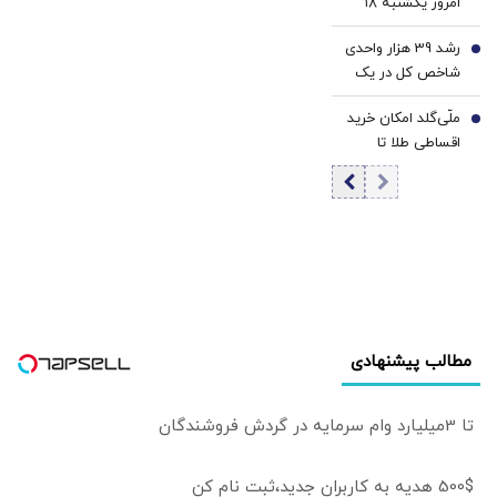
امروز یکشنبه ۱۸
مرداد ۱۴۰۵/کاهش
رشد 39 هزار واحدی
قیمت طلا
6
شاخص کل در یک
روز پرعرضه | ارزش
ملّی‌گلد امکان خرید
معاملات بورس
7
اقساطی طلا تا
رکورد زد | خروج 6.9
سقف یک میلیارد
همت پول حقیقی
تومان را فراهم کرد
زنگ خطر شد
مطالب پیشنهادی
تا 3میلیارد وام سرمایه در گردش فروشندگان
500$ هدیه به کاربران جدید،ثبت نام کن