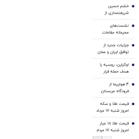
سفید
دکتر
خشم حسین
کننده
کرم
1
شریعتمداری از
دندان!
ترمیم
توافقنامه
خرید40%تخفیف
کننده
نشست‌های
پاکستان،عربستان و
2
23
محرمانه مقامات
ترکیه/ آیا پاکستان
روزه
ارشد آمریکا درباره
شایسته میانجیگری
ساخت!
جزئیات جدید از
ایران/ ادامه تشدید
3
است؟!
توافق ایران و عمان
نظامی ممکن است
برای بازگشایی تنگه
نتیجه‌ای برخلاف
اوکراین، روسیه را
هرمز | ای‌بی‌سی: ۶۰
4
اهداف آمریکا
هدف حمله قرار
روزه است | هدف
داشته باشد/ ترامپ
داد/ آتش سوزی
توافق موقت،
به‌دنبال راه خروج از
4 هواپیما از
گسترده در
5
دستیابی به یک
جنگ است
فرودگاه عربستان
پالایشگاه سیزران
توافق پایدارتر است
گریختند/ پشت
قیمت طلا و سکه
پرده چه خبر است؟
6
امروز شنبه ۱۷ مرداد
۱۴۰۵/افزایش
قیمت طلا ۱۸ عیار
قیمت طلا و سکه
7
امروز شنبه ۱۷ مرداد
۱۴۰۵/افزایش