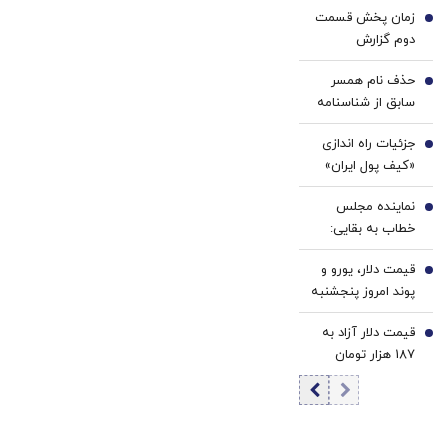
کننده
خانگی
زمان پخش قسمت
بعدی ۴۷۰۰ دلار
2
23
دوم گزارش
است؟ | عواملی که
روزه
پزشکیان اعلام شد
مسیر طلا را تغییر
ساخت!
حذف نام همسر
3
می‌دهند
سابق از شناسنامه
امکان پذیر شد +
جزئیات راه اندازی
جزئیات و شرایط
4
«کیف پول ایران»
اعلام شد
نماینده مجلس
5
خطاب به بقایی:
شما سخنگو
قیمت دلار، یورو و
هستید، نه
6
پوند امروز پنجشنبه
سخن‌نگو!
۱۵ مرداد 1405/
قیمت دلار آزاد به
کاهش قیمت دلار و
7
187 هزار تومان
یورو
رسید