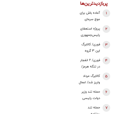
پربازدیدترین‌ها
1
آماده باش برای
موج سرمای
شدید/ مردم
2
پروژه استعفای
دنبال سوخت
رئیس‌جمهوری
جایگزین باشند
دوباره روی میز
3
فوری/ کالابرگ
تندروها/ آنها
این ۳ گروه
می خواهند
شارژ شد
4
فوری/ ۲ انفجار
سعید جلیلی را
در تنگه هرمز/
به ریاست
نفتکش درحال
پاستور بگمارند
5
کالابرگ مرداد
عبور از تنگه
واریز شد/ اعمال
بود/ خدمه و
تغییرات جدید
6
حمله تند وزیر
کشتی در
در زمان بندی
دولت رئیسی
سلامت هستند
به ظریف/ کار
7
حمله تند
ویژه برخی،
روزنامه