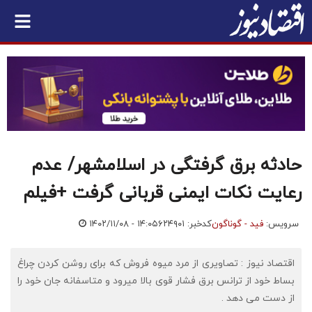
حادثه برق گرفتگی در اسلامشهر/ عدم
رعایت نکات ایمنی قربانی گرفت +فیلم
سرویس:
فید - گوناگون
کدخبر: ۶۲۴۹۰۱
۱۴۰۲/۱۱/۰۸ - ۱۴:۰۵
اقتصاد نیوز : تصاویری از مرد میوه فروش که برای روشن کردن چراغ
بساط خود از ترانس برق فشار قوی بالا میرود و متاسفانه جان خود را
از دست می دهد .