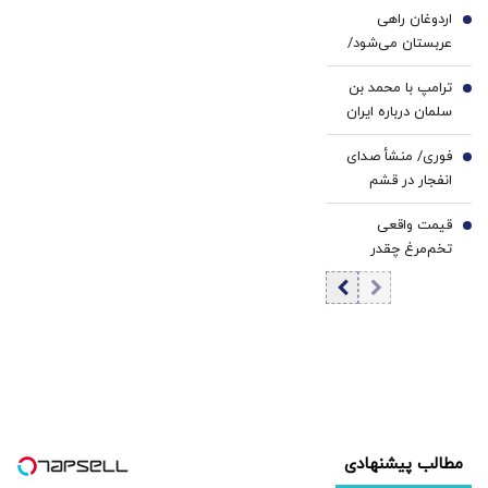
اردوغان راهی
کرد
4
عربستان می‌شود/
دیدار با محمد
ترامپ با محمد بن
بن‌سلمان در ریاض
5
سلمان درباره ایران
گفت‌وگو می‌کند/
فوری/ منشأ صدای
جزئیات تماس
6
انفجار در قشم
تلفنی
مشخص شد/ مقابه
قیمت واقعی
با اهداف دشمن در
7
تخم‌مرغ چقدر
ورودی تنگه هرمز
است؟/ مصرف
روزانه ۳ هزار و ۳۰۰
تن تخم مرغ در
تهران
مطالب پیشنهادی