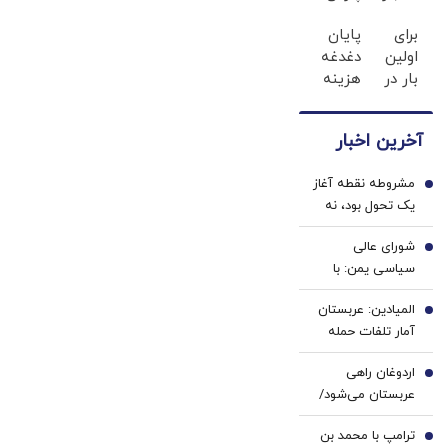
خرید
برای
برای
پایان
طلا |
فروش
اولین
دغدغه
بدون
داری؟
بار در
هزینه
ضامن
اینجا
ایران
های
و چک
سریع
🇮🇷
دندان
بفروشش
آخرین اخبار
این
پزشکی
دکتر
با پک
مشروطه نقطه آغاز
کرم
سفید
1
یک تحول بود، نه
ترمیم
کننده
پایان | تجربه
کننده
خانگی
شورای عالی
خواست تجدد با
2
23
سیاسی یمن: با
عقل عقلایی |
روزه
محاصره و تشدید
مشروطه ایرانی
ساخت!
المیادین: عربستان
تنش، مقابله به
3
تقلید از غرب نبود
آمار تلفات حمله
مثل می‌کنیم
انصارالله را محرمانه
اردوغان راهی
کرد
4
عربستان می‌شود/
دیدار با محمد
ترامپ با محمد بن
بن‌سلمان در ریاض
5