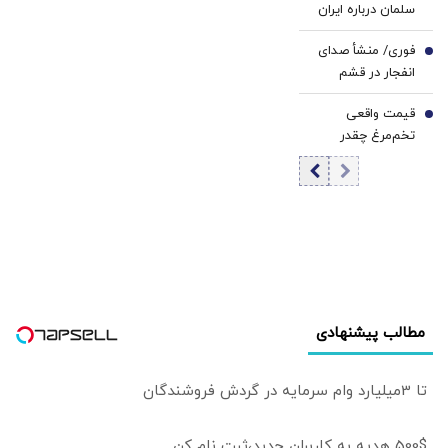
سلمان درباره ایران
گفت‌وگو می‌کند/
فوری/ منشأ صدای
جزئیات تماس
6
انفجار در قشم
تلفنی
مشخص شد/ مقابه
قیمت واقعی
با اهداف دشمن در
7
تخم‌مرغ چقدر
ورودی تنگه هرمز
است؟/ مصرف
روزانه ۳ هزار و ۳۰۰
تن تخم مرغ در
تهران
مطالب پیشنهادی
تا 3میلیارد وام سرمایه در گردش فروشندگان
500$ هدیه به کاربران جدید،ثبت نام کن