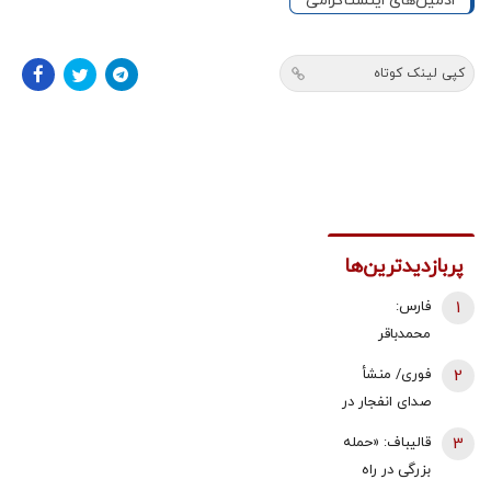
ادمین‌های اینستاگرامی
کپی لینک کوتاه
پربازدیدترین‌ها
1
فارس:
محمدباقر
ذوالقدر استعفا
2
فوری/ منشأ
داد/ محسن
صدای انفجار در
رضایی دبیر
قشم مشخص
3
قالیباف: «حمله
شورای عالی
شد/ مقابه با
بزرگی در راه
امنیت ملی شد
اهداف دشمن