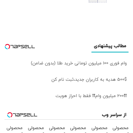
اتفاقات به هیچ
وجه قابل قبول نبود؛
نباید اشتباهات را
تکرار کنیم!
مطالب پیشنهادی
وام فوری 100 میلیون تومانی خرید طلا (بدون ضامن)
500$ هدیه به کاربران جدید،ثبت نام کن
❗❗200 میلیون وام❗❗ فقط با احراز هویت
از سراسر وب
محصولی
محصولی
محصولی
محصولی
محصولی
محصولی