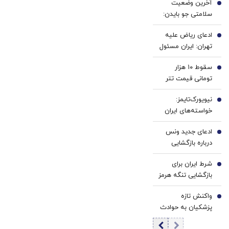
آخرین وضعیت
سود و
سفید
1
سلامتی جو بایدن:
کارمزد!
کننده
سرطان جو بایدن به
خانگی
ادعای ریاض علیه
استخوان‌ها سرایت
2
تهران: ایران مسئول
کرده است
حمله به نفتکش
سقوط ۱۰ هزار
اماراتی است
3
تومانی قیمت تتر
در ۴ روز؛ حمایت
نیویورک‌تایمز:
۱۸۵ هزار تومانی
4
خواسته‌های ایران
حفظ می‌شود؟ |
امیدها برای
بیت‌کوین در کمین
ادعای جدید ونس
بازگشایی هرمز را
5
۶۵ هزار دلار
درباره بازگشایی
کمرنگ کرد
تنگه هرمز: ایران
شرط ایران برای
وعده عبور حداکثری
6
بازگشایی تنگه هرمز
نفت از هرمز را داده
اعلام شد؟
است
واکنش تازه
7
پزشکیان به حوادث
دی ماه / آن