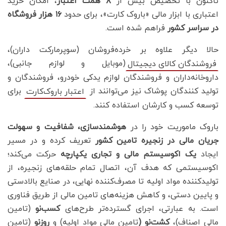
تاکنون با تخصیص بیش از
۸ همت اعتبار
، امکان خرید
اعتباری با ابزار مالی «باروک کارت»، برای حدود
۱۶ هزار فروشگاه
در سراسر کشور
فراهم شده است.
حالا دیگر علاوه بر خرده‌فروشان (سوپرمارکت داران)،
(موبایل و لوازم جانبی)،
فروشندگان کالای دیجیتال
داروخانه‌داران و فروشندگان لوازم یدکی خودرو، فروشندگان و
تولید کنندگان پوشاک نیز می‌توانند از
برای
اعتبار باروک‌کارت
توسعه کسب و کارشان استفاده کنند.
باروک ماموریت خود را در
هوشمندسازی، شفافیت و سهولت
جریان مالی در زنجیره تامین کشور
تعریف کرده و در مسیر
ایجاد
یک اکوسیستم مالی و تجاری یکپارچه
حرکت می‌کند؛
اکوسیستمی که هدف آن، اتصال تمام حلقه‌های زنجیره، از
تولیدکننده مواد اولیه تا مصرف‌کننده نهایی، در صنایع بالادستی
و پایین دستی، و کاهش هزینه‌های تامین مالی از طریق فناوری
است. به عبارتی، اجرای گسترده‌تر طرح‌های
کسب‌نو
(تامین
مالی اصناف)،
کشت‌نو (
تامین مالی مواد اولیه) و
روز‌نو
(تامین