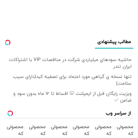
یک‌بار تجربه هم
خطرناک است
مطالب پیشنهادی
حاشیه سودهای میلیاردی شرکت در مناقصات VIP با اشتراکات
ایران تندر
تنها نسخه ی گیاهی مورد اعتماد برای تصفیه کبد(دارای سیب
سلامت)
ویزیت رایگان قبل از ایمپلنت 🦷 اقساط تا 12 ماه بدون سود و
ضامن ✅
از سراسر وب
محصولی
محصولی
محصولی
محصولی
محصولی
محصولی
که
که
که
که
که
که