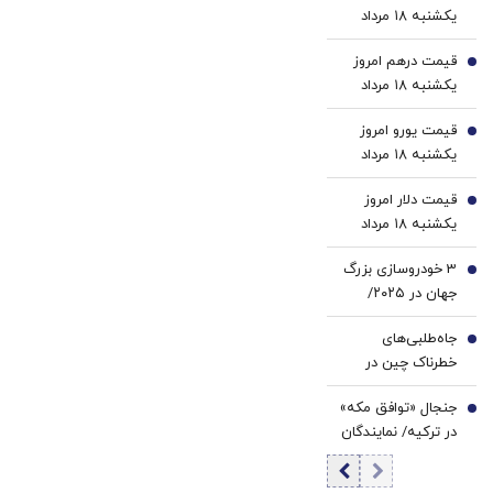
کاهش
یکشنبه ۱۸ مرداد
ارسال
کننده
وزن
۱۴۰۵
از
خانگی
قیمت درهم امروز
2
داروخانه
یکشنبه ۱۸ مرداد
و پک
۱۴۰۵/ افزایش
یخ!
قیمت یورو امروز
قیمت درهم
3
یکشنبه ۱۸ مرداد
۱۴۰۵/ افزایش
قیمت دلار امروز
قیمت یورو
4
یکشنبه ۱۸ مرداد
۱۴۰۵/ افزایش
3 خودروسازی بزرگ
قیمت دلار
5
جهان در ۲۰۲۵/
تویوتا اول شد/ این
جاه‌طلبی‌های
خودروسازی در سال
6
خطرناک چین در
2025 چقدر
سایه جنگ‌ ایران و
فروخت؟
جنجال «توافق مکه»
اوکراین | ۲۰۲۷؛ سال
7
در ترکیه/ نمایندگان
سرنوشت‌ساز برای
مجلس معترض
شی جین‌ پینگ |
شدند/ خلاف قانون
ترامپ کنار زده می