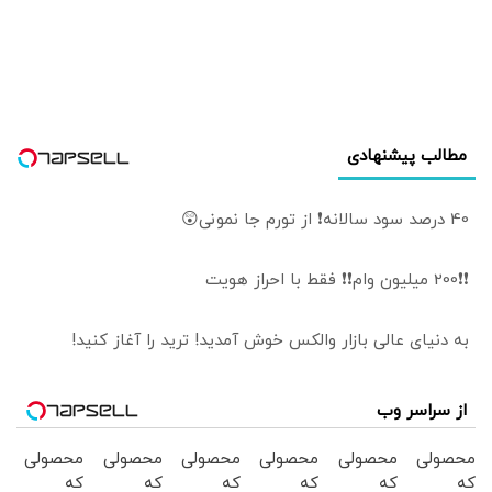
اساسی کشور است/
شود؟
می‌خواهیم با ایران
وارد جنگ شویم؟/
اردوغان این
توافقنامه را با چه
مجوزی امضا کرد؟
مطالب پیشنهادی
40 درصد سود سالانه❗ از تورم جا نمونی😲
❗❗200 میلیون وام❗❗ فقط با احراز هویت
به دنیای عالی بازار والکس خوش آمدید! ترید را آغاز کنید!
از سراسر وب
محصولی
محصولی
محصولی
محصولی
محصولی
محصولی
که
که
که
که
که
که