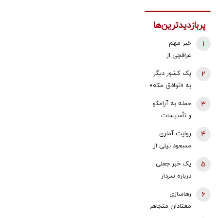
پربازدیدترین‌ها
1
خبر مهم
عراقچی از
مذاکرات
2
یک کشور دیگر
نیروهای نظامی
به «توافق مکه»
و دریایی ایران و
می پیوندد/
3
حمله به آرامکو
عمان درباره
ترکیه خیال
و تأسیسات
تنگه هرمز
ایران را راحت
گازی جبیل/
4
روایت آماری
کرد
واکنش وزارت
مسعود نیلی از
انرژی عربستان
زندگی ایرانیان از
5
یک خبر جعلی
به آتش سوزی
سال 97 تا
درباره سردار
در پالایشگاه
1405؛ نرخ ارز،
وحیدی و ساخت
آرامکو
6
رهاسازی
تقریبا ۵۰ برابر
بمب اتم/ این
معتادان متجاهر
شده و ۱۶‌
شایعه از هند