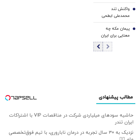
عربستان: دنبال
واکنش تند
بلوک نظامی و
6
محمدعلی ابطحی
مسابقه تسلیحاتی
به باقر خرازی: این
نیستیم
پیمان مکه چه
حرف‌ها افتتاح
7
معنایی برای ایران
شعبه رسمی
دارد؟ مقام سابق
«حکومت اسلامی
اطلاعات اسرائیل از
داعش» است
آزمون ترکیه و
پاکستان گفت
مطالب پیشنهادی
حاشیه سودهای میلیاردی شرکت در مناقصات VIP با اشتراکات
ایران تندر
نزدیک به ۳۰ سال تجربه در درمان ناباروری، با تیم فوق‌تخصصی
مام 👩‍⚕️