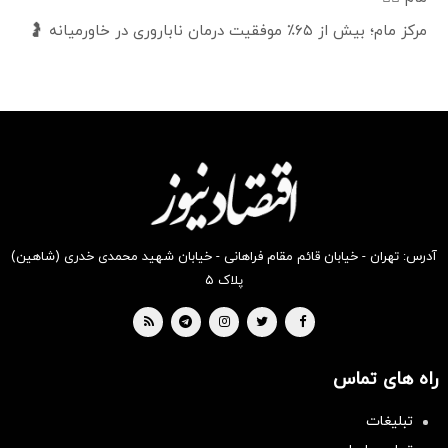
مرکز مام؛ بیش از ۶۵٪ موفقیت درمان ناباروری در خاورمیانه 🤰
آدرس: تهران - خیابان قائم مقام فراهانی - خیابان شهید محمدی خدری (شاهین)
پلاک ۵
راه های تماس
تبلیغات