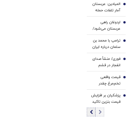
خانگی
المیادین: عربستان
تنش، مقابله به
2
آمار تلفات حمله
مثل می‌کنیم
انصارالله را محرمانه
اردوغان راهی
کرد
3
عربستان می‌شود/
دیدار با محمد
ترامپ با محمد بن
بن‌سلمان در ریاض
4
سلمان درباره ایران
گفت‌وگو می‌کند/
فوری/ منشأ صدای
جزئیات تماس
5
انفجار در قشم
تلفنی
مشخص شد/ مقابه
قیمت واقعی
با اهداف دشمن در
6
تخم‌مرغ چقدر
ورودی تنگه هرمز
است؟/ مصرف
پزشکیان بر افزایش
روزانه ۳ هزار و ۳۰۰
7
قیمت بنزین تاکید
تن تخم مرغ در
کرد
تهران