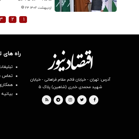
۲۴ اردیبهشت ۱۴۰۲
۳
۲
۱
راه های 
تبلیغات
تماس با
آدرس: تهران - خیابان قائم مقام فراهانی - خیابان
همکاری 
شهید محمدی خدری (شاهین) پلاک ۵
بیانیه 