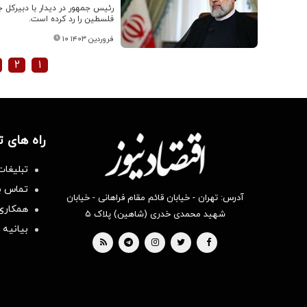
رئیس جمهور در دیدار با دبیرکل
فلسطین را رد کرده است.
۱۰ فروردین ۱۴۰۳
۲
۱
راه های 
تبلیغات
تماس با
آدرس: تهران - خیابان قائم مقام فراهانی - خیابان
همکاری 
شهید محمدی خدری (شاهین) پلاک ۵
بیانیه 