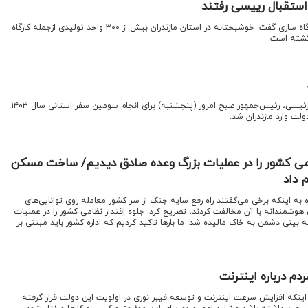
استقبال رییسی رفتند
اقتصادنیوز :رئیس‌جمهور در فرودگاه ساری گفت: خوشبختانه در استان مازندران بیش از ۳۰۰ واحد تولیدی ازجمله کارگاه
گشته‌ است.
اقتصادنیوز: آیت‌الله سیدابراهیم رئیسی،‌ رئیس‌جمهور صبح امروز (پنجشنبه) برای انجام سومین سفر استانی سال ۱۴۰۳
ولت وارد مازندران شد.
امی کشور را در عملیات بزرگ وعده صادق دیدیم/ ساخت مسکن
 داد
ه به اینکه برخی می‌گفتند راه رفع سایه جنگ از سر کشور معامله روی توانایی‌های
وشمندانه با آن مخالفت کردند، تصریح کرد: جلوه اقتدار نظامی کشور را در عملیات
بینی دشمن به خاک مالیده شد. ما بارها تاکید کردیم که اداره کشور باید مبتنی بر
م درباره اینترنت
 اینکه افز‌ایش سرعت اینترنت و توسعه فیبر نوری در اولویت این دولت قرار گرفته