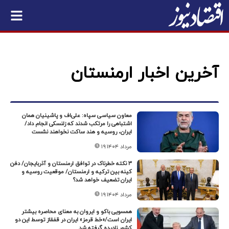
آخرین اخبار ارمنستان
معاون سیاسی سپاه: علی‌اف و پاشینیان همان
اشتباهی را مرتکب شدند که زلنسکی انجام داد/
ایران، روسیه و هند ساکت نخواهند نشست
۱۹ مرداد ۱۴۰۴
۳ نکته خطرناک در توافق ارمنستان و آذربایجان/ دفن
کینه بین ترکیه و ارمنستان/ موقعیت روسیه و
ایران تضعیف خواهد شد؟
۱۹ مرداد ۱۴۰۴
همسویی باکو و ایروان به معنای محاصره بیشتر
ایران است/«خط قرمز» ایران در قفقاز توسط این دو
کشور نادیده گرفته شد