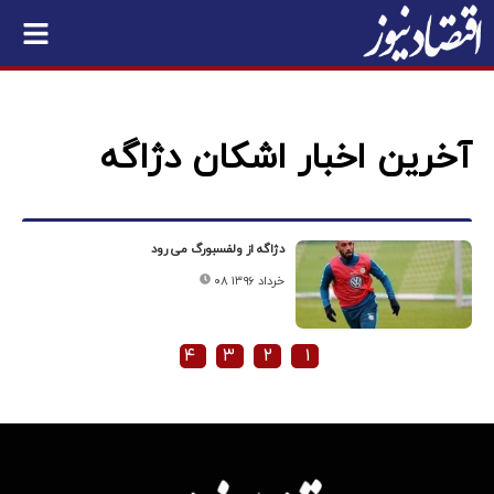
آخرین اخبار اشکان دژاگه
دژاگه از ولفسبورگ می رود
۰۸ خرداد ۱۳۹۶
۴
۳
۲
۱