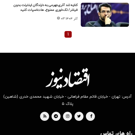
کنایه تند آذری‌جهرمی به دارندگان اینترنت بدون
فیلتر/ تک‌خوری ممنوع، هات‌اسپات کنید
۰۳ آذر ۱۴۰۴
۱
آدرس: تهران - خیابان قائم مقام فراهانی - خیابان شهید محمدی خدری (شاهین)
پلاک ۵
راه های تماس