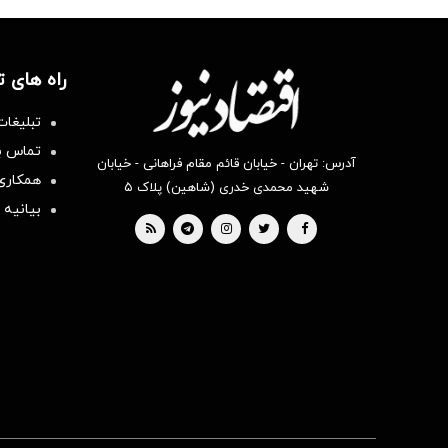
راه های 
تبلیغات
تماس با
آدرس: تهران - خیابان قائم مقام فراهانی - خیابان
همکاری 
شهید محمدی خدری (شاهین) پلاک ۵
بیانیه 