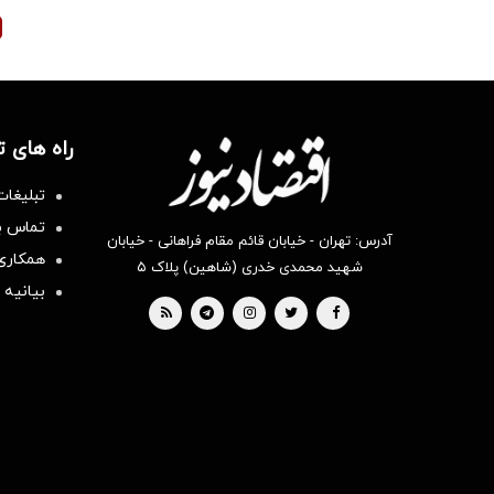
راه های 
تبلیغات
تماس با
آدرس: تهران - خیابان قائم مقام فراهانی - خیابان
همکاری 
شهید محمدی خدری (شاهین) پلاک ۵
بیانیه 