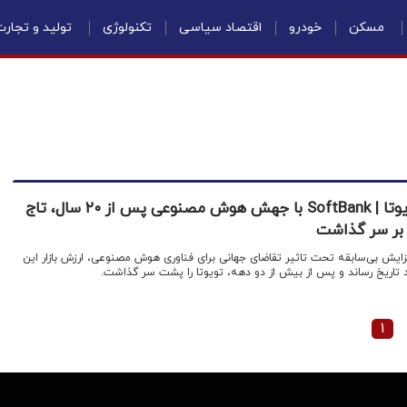
مسکن
خودرو
اقتصاد سیاسی
تکنولوژی
تولید و تجار
پایان دوران پادشاهی تویوتا | SoftBank با جهش هوش مصنوعی پس از ۲۰ سال، تاج
 بر سر گذاشت
نیوز: سهام SoftBank با افزایش بی‌سابقه تحت تاثیر تقاضای جهانی برای فناوری هوش مصنوعی، ارزش بازار این
حد تاریخ رساند و پس از بیش از دو دهه، تویوتا را پشت سر گذاشت.
۱