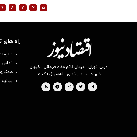
۹
۸
۷
۶
۵
راه های 
تبلیغات
تماس با
آدرس: تهران - خیابان قائم مقام فراهانی - خیابان
همکاری 
شهید محمدی خدری (شاهین) پلاک ۵
بیانیه 