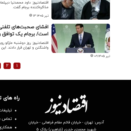
اقتصادنیوز: داود محمدنیا دیپلم
مذاکره‌کننده برجام گفت.
۱۳ تیر ۱۴۰۵
افشای صحبت‌های تلفنی ر
است/ برجام یک توافق و
اقتصادنیوز: روز دوشنبه مارکو روب
واشنگتن و تهران قرار دادند. ای
۰۹ تیر ۱۴۰۵
۲
۱
راه های 
تبلیغات
تماس با
آدرس: تهران - خیابان قائم مقام فراهانی - خیابان
همکاری 
شهید محمدی خدری (شاهین) پلاک ۵