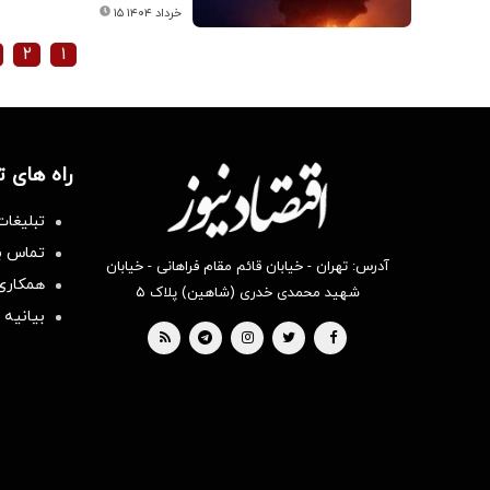
۱۵ خرداد ۱۴۰۴
۲
۱
راه های 
تبلیغات
تماس با
آدرس: تهران - خیابان قائم مقام فراهانی - خیابان
همکاری 
شهید محمدی خدری (شاهین) پلاک ۵
بیانیه 