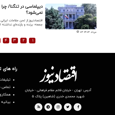
دیپلماسی در تنگنا/ چرا 
نمی‌شود؟
اقتصادنیوز:از لحن مقامات ایرانی
جمعه؛ برنده و بازنده‌ای نداشته 
۰۴ مرداد ۱۴۰۴
۴
۳
۲
۱
راه های 
تبلیغات
تماس با
آدرس: تهران - خیابان قائم مقام فراهانی - خیابان
همکاری 
شهید محمدی خدری (شاهین) پلاک ۵
بیانیه 