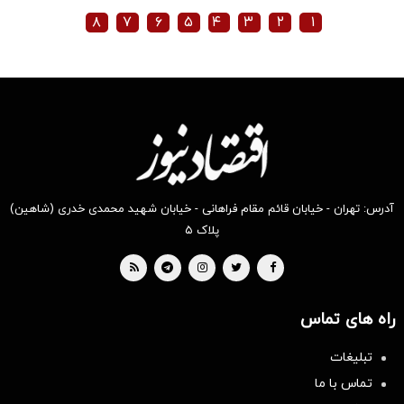
۸
۷
۶
۵
۴
۳
۲
۱
آدرس: تهران - خیابان قائم مقام فراهانی - خیابان شهید محمدی خدری (شاهین)
پلاک ۵
راه های تماس
تبلیغات
تماس با ما