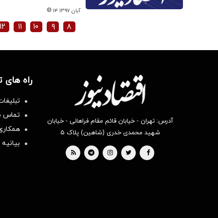
۱۴ آبان ۱۳۹۷
۱۲
۱۱
۱۰
۹
۸
راه های 
تبلیغات
تماس با
آدرس: تهران - خیابان قائم مقام فراهانی - خیابان
همکاری 
شهید محمدی خدری (شاهین) پلاک ۵
بیانیه 