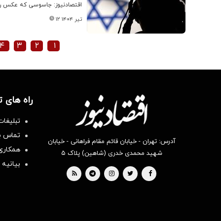
اقتصادنیوز: جاسوسی که عکس رایا
۱۲ تیر ۱۴۰۴
۴
۳
۲
۱
راه های 
تبلیغات
تماس با
آدرس: تهران - خیابان قائم مقام فراهانی - خیابان
همکاری 
شهید محمدی خدری (شاهین) پلاک ۵
بیانیه 