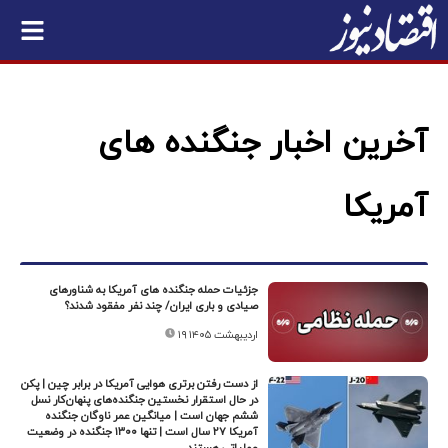
آخرین اخبار جنگنده های
آمریکا
جزئیات حمله جنگنده های آمریکا به شناورهای
صیادی و باری ایران/ چند نفر مفقود شدند؟
۱۹ اردیبهشت ۱۴۰۵
از دست رفتن برتری هوایی آمریکا در برابر چین | پکن
در حال استقرار نخستین جنگنده‌های پنهان‌کار نسل
ششم جهان است | میانگین عمر ناوگان جنگنده
آمریکا ۲۷ سال است | تنها ۱۳۰۰ جنگنده در وضعیت
عملیاتی هستند