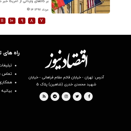
بر کالاهای وارداتی از آمریکا خبر دا
۱۴ مرداد ۱۳۹۷
۱۱
۱۰
۹
۸
۷
راه های 
تبلیغات
تماس با
آدرس: تهران - خیابان قائم مقام فراهانی - خیابان
همکاری 
شهید محمدی خدری (شاهین) پلاک ۵
بیانیه 