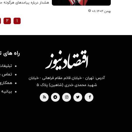
هشدار درباره پیامدهای هرگونه ح
۰۸ بهمن ۱۴۰۴
۲
۱
راه های 
تبلیغات
تماس با
آدرس: تهران - خیابان قائم مقام فراهانی - خیابان
همکاری 
شهید محمدی خدری (شاهین) پلاک ۵
بیانیه 