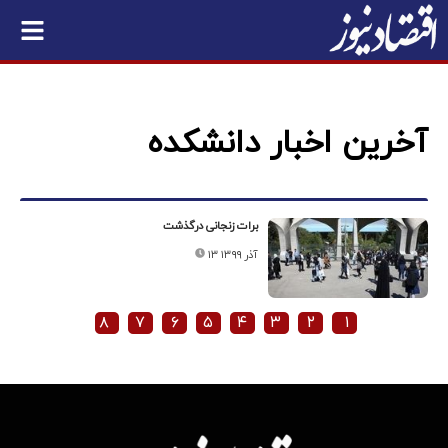
آخرین اخبار دانشکده
برات زنجانی درگذشت
۱۳ آذر ۱۳۹۹
۸
۷
۶
۵
۴
۳
۲
۱