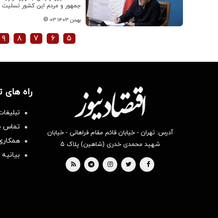
جمهور و مردم این کشور تسلیت 
۰۳ بهمن ۱۴۰۳
۹
۸
۷
۶
۵
راه های 
تبلیغات
تماس با
آدرس: تهران - خیابان قائم مقام فراهانی - خیابان
همکاری 
شهید محمدی خدری (شاهین) پلاک ۵
بیانیه 