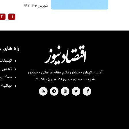
۲۱ شهریور ۱۳۹۹
۲
۱
راه های 
تبلیغات
تماس با
آدرس: تهران - خیابان قائم مقام فراهانی - خیابان
همکاری 
شهید محمدی خدری (شاهین) پلاک ۵
بیانیه 