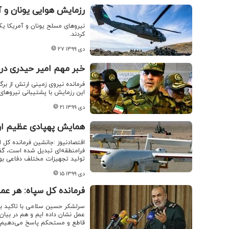
رزمایش هوایی یونان و آ
نیروهای مسلح یونان و آمریکا یک ر
کردند.
۲۷ دی ۱۳۹۹
خبر مهم امیر حیدری درب
فرمانده نیروی زمینی ارتش از بر
این رزمایش با پشتیبانی نیروهای 
۲۱ دی ۱۳۹۹
همایش پهپادی عظیم ار
اقتصادنیوز :‌جانشین فرمانده کل 
فرامنطقه‌ای تبدیل شده است، گف
تولید تجهیزات مختلف دفاعی بویژ
۱۵ دی ۱۳۹۹
فرمانده کل سپاه: هر عم
سرلشکر حسین سلامی با تاکید بر 
عمل نشان داده ایم و هم در بیان
قاطع و مستحکم پاسخ می‌دهیم 