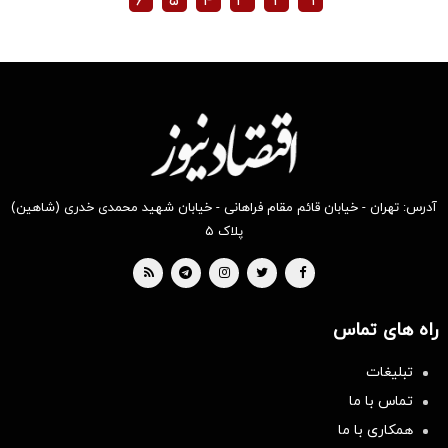
۶
۵
۴
۳
۲
۱
آدرس: تهران - خیابان قائم مقام فراهانی - خیابان شهید محمدی خدری (شاهین)
پلاک ۵
راه های تماس
تبلیغات
تماس با ما
همکاری با ما