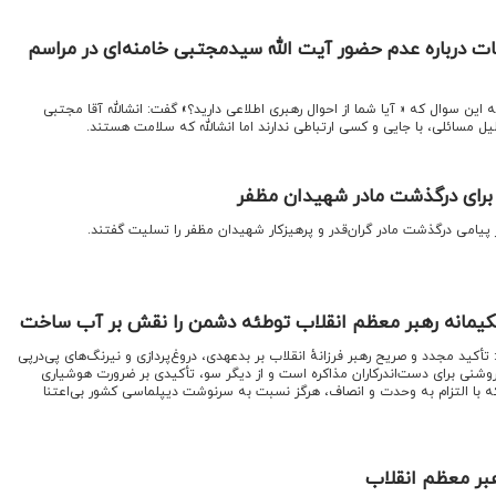
ات درباره عدم حضور آیت الله سیدمجتبی خامنه‌ای در مراسم
ه این سوال که « آیا شما از احوال رهبری اطلاعی دارید؟» گفت: انشالله آقا مجتبی
ل مسائلی، با جایی و کسی ارتباطی ندارند اما انشالله که سلامت هستند.
 برای درگذشت مادر شهیدان مظفر
 پیامی درگذشت مادر گران‌قدر و پرهیزکار شهیدان مظفر را تسلیت گفتند.
یمانه رهبر معظم انقلاب توطئه دشمن را نقش بر آب ساخت
کید مجدد و صریح رهبر فرزانهٔ انقلاب بر بدعهدی، دروغ‌پردازی و نیرنگ‌های پی‌درپی
شنی برای دست‌اندرکاران مذاکره است و از دیگر سو، تأکیدی بر ضرورت هوشیاری
با التزام به وحدت و انصاف، هرگز نسبت به سرنوشت دیپلماسی کشور بی‌اعتنا
هبر معظم انقلاب