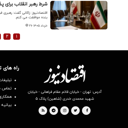
شرط رهبر انقلاب برای پذ
اقتصادنیوز: زاکانی گفت: رهبری ف
بنده موافقت می کنم.
۲۶ خرداد ۱۴۰۵
۲
۱
راه های 
تبلیغات
تماس با
آدرس: تهران - خیابان قائم مقام فراهانی - خیابان
همکاری 
شهید محمدی خدری (شاهین) پلاک ۵
بیانیه 