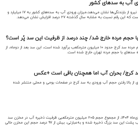
اقتصادنیوز: جدیدترین آمار وزارت نیرو از بارندنگی‌ها نشان می‌دهد،میزان ورودی آب به سده‌های کشور به ۱۷ میلیارد و
با حجم مرده خارج شد/ چند درصد از ظرفیت این سد پُر است؟
اقتصادنیوز:با توجه به اینکه حجم مرده سد کرج حدود ۱۰ میلیون مترمکعب برآورد شده است، این سد بعد از دوماه، از
مره سدهای با حجم مرده تهران خارج شده است.
د کرج/ بحران آب اما همچنان باقی است +عکس
یری از بالا رفتن حجم آب ورودی به سد کرج در صفحات بومی و محلی منتشر شده
اقتصادنیوز: امروز در تاریخ سوم دی‌ماه ۱۴۰۴، از مجموع حجم ۲۰۵ میلیون مترمکعبی ظرفیت ذخیره آب در مخزن سد
کرج، فقط ۶ میلیون مترمکعب آب پشت این سد بزرگ ذخیره شده و به‌عبارتی، بیش از ۹۷ درصد حجم این مخزن خالی