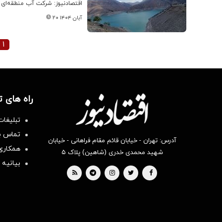
اقتصادنیوز: شرکت آب منطقه‌ای البرز طی بیا
۲۰ آبان ۱۴۰۴
۱
راه های 
تبلیغات
تماس با
آدرس: تهران - خیابان قائم مقام فراهانی - خیابان
همکاری 
شهید محمدی خدری (شاهین) پلاک ۵
بیانیه 