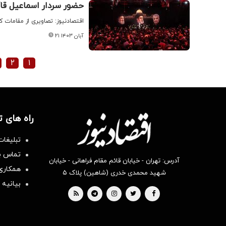
حضور سردار اسماعیل قا
اقتصادنیوز: تصاویری از مقامات
۲۱ آبان ۱۴۰۳
۲
۱
راه های 
تبلیغات
تماس با
آدرس: تهران - خیابان قائم مقام فراهانی - خیابان
همکاری 
شهید محمدی خدری (شاهین) پلاک ۵
بیانیه 