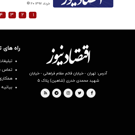
۲۰ خرداد ۱۳۹۷
۴
۳
۲
۱
راه های 
تبلیغات
تماس با
آدرس: تهران - خیابان قائم مقام فراهانی - خیابان
همکاری 
شهید محمدی خدری (شاهین) پلاک ۵
بیانیه 