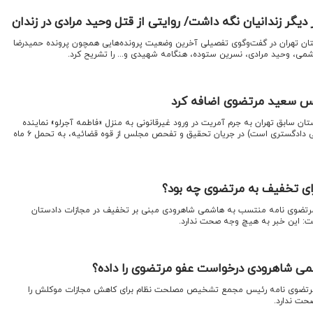
 دیگر زندانیان نگه داشت/ روایتی از قتل وحید مرادی در زندان
ستان تهران در گفت‌وگوی تفصیلی آخرین وضعیت پرونده‌هایی همچون پرونده حمیدرضا
ی، وحید مرادی، نسرین ستوده، هنگامه شهیدی و... را تشریح کرد.
ان سابق تهران به جرم آمریت در ورود غیرقانونی به منزل «فاطمه آجرلو» نماینده
ادوار مجلس (و همسرش که قاضی دادگستری است) در جریان تحقیق و تفحص مجلس از قوه قضائیه، به تحمل ۶ ماه
رای تخفیف به مرتضوی چه بود؟
مرتضوی نامه منتسب به هاشمی شاهرودی مبنی بر تخفیف در مجازات دادستان
فت: این خبر به هیچ وجه صحت ندارد.
 شاهرودی درخواست عفو مرتضوی را داده؟
 مرتضوی نامه رئیس مجمع تشخیص مصلحت نظام برای کاهش مجازات موکلش را
حت ندارد.