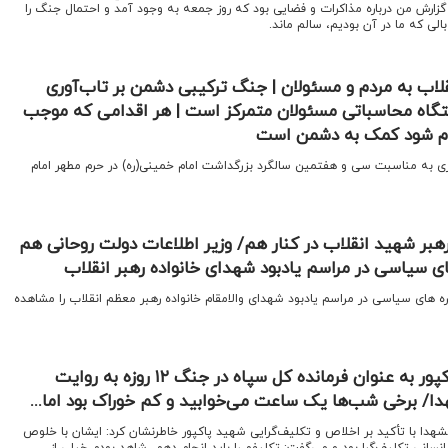
 گزارش من درباره مذاکرات و فضایی بود که روز جمعه به وجود آمد و احتمال جنگ را
لی که ما در آن بودیم، سالم ماند.
لاب به مردم و مسئولان | جنگ ترکیبی دشمن بر تاب‌آوری
ستگاه محاسباتی مسئولان متمرکز است | هر اقدامی که موجب
دم شود کمک به دشمن است
ری به مناسبت سی و هفتمین سالگرد بزرگداشت امام خمینی(ره) در حرم مطهر امام
رهبر شهید انقلاب در کنار هم/ وزیر اطلاعات دولت روحانی هم
ای سیاسی در مراسم یادبود شهدای خانواده رهبر انقلاب
ره های سیاسی در مراسم یادبود شهدای والامقام خانواده رهبر معظم انقلاب را مشاهده
ماجرای انتخاب سردار پاکپور به عنوان فرمانده کل سپاه در جنگ ۱۲ روزه به روایت
هدا/ برخی شب‌ها یک ساعت می‌خوابید و کم خوراک بود اما...
الشهدا با تأکید بر اخلاص و تکلیف‌گرایی شهید پاکپور خاطرنشان کرد: ایشان با خلوص
انسانی تکلیف‌گرا بود و می‌گفت: تکلیفم را باید انجام دهم، شاهد بودم خیلی از