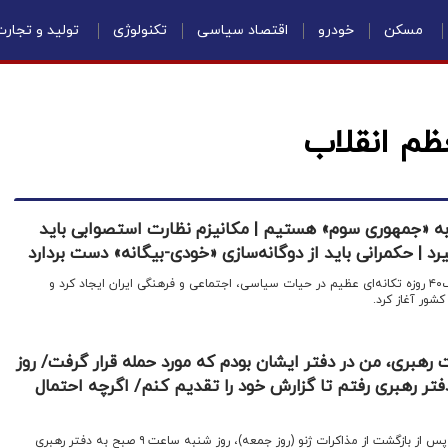
مسکن
خودرو
اقتصاد سیاسی
تکنولوژی
تولید و تجار
ظم انقلاب
د به «جمهوری سوم» هستیم | مکانیزم نظارت استصوابی باید
یرد | حکمرانی باید از دوگانه‌سازی «خودی-بیگانه» دست بردارد
اقتصادنیوز: آزاد ارمکی گفت: جنگ۴۰ روزه تکانه‌ای عظیم در حیات سیاسی، اجتماعی و فرهنگی ایران ایجاد کرد و
شور آغاز کرد.
رهبری، من در دفتر ایشان بودم که مورد حمله قرار گرفت/ روز
 صبح به دفتر رهبری رفتم تا گزارش خود را تقدیم کنم/ اگرچه احتمال
اقتصادنیوز: عباس عراقچی گفت: پس از بازگشت از مذاکرات ژنو (روز جمعه)، روز شنبه ساعت ۹ صبح به دفتر رهبری