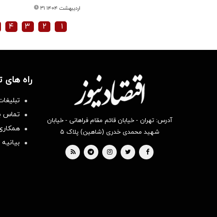
۳۱ اردیبهشت ۱۴۰۴
۴
۳
۲
۱
راه های 
تبلیغات
تماس با
آدرس: تهران - خیابان قائم مقام فراهانی - خیابان
همکاری 
شهید محمدی خدری (شاهین) پلاک ۵
بیانیه 