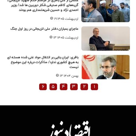
عکسی از علی باقری در مراسم ختم شهید لاریجانی/
گریه‌های کاظم صدیقی شکار دوربین ها شد/ وزیر
احمدی نژاد و حسین شریعتمداری هم بودند
۱۹ اردیبهشت ۱۴۰۵
ماجرای بمباران دفتر علی لاریجانی در روز اول جنگ
۱۳ اردیبهشت ۱۴۰۵
باقری: ایران بنایی بر انتقال مواد غنی شده هسته ای
به هیچ کشوری ندارد/ مذاکرات درباره این موضوع
نیست
۱۳ بهمن ۱۴۰۴
۶
۵
۴
۳
۲
۱