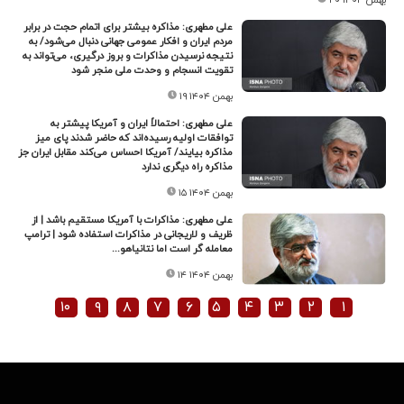
علی مطهری: مذاکره بیشتر برای اتمام حجت در برابر
مردم ایران و افکار عمومی جهانی دنبال می‌شود/ به
نتیجه نرسیدن مذاکرات و بروز درگیری، می‌تواند به
تقویت انسجام و وحدت ملی منجر شود‌
۱۹ بهمن ۱۴۰۴
علی مطهری: احتمالاً ایران و آمریکا پیشتر به
توافقات اولیه رسیده‌اند که حاضر شدند پای میز
مذاکره بیایند/ آمریکا احساس می‌کند مقابل ایران جز
مذاکره راه دیگری ندارد
۱۵ بهمن ۱۴۰۴
علی مطهری: مذاکرات با آمریکا مستقیم باشد | از
ظریف و لاریجانی در مذاکرات استفاده شود | ترامپ
معامله گر است اما نتانیاهو...
۱۴ بهمن ۱۴۰۴
۱۰
۹
۸
۷
۶
۵
۴
۳
۲
۱