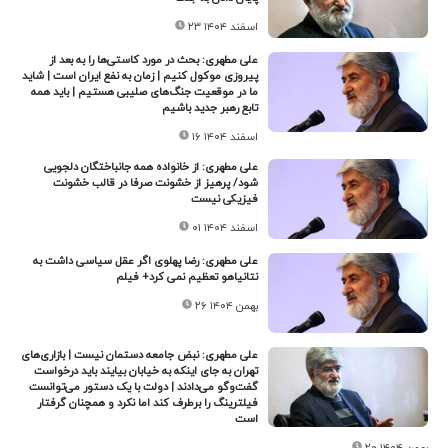
۲۳ اسفند ۱۴۰۴
علی مطهری: بحث در مورد کاستی‌ها را به بعد از
پیروزی موکول کنیم | زمان به نفع ایران است | شاید
ما در موقعیت جنگ‌های صلیبی هستیم | باید همه
تابع رهبر جدید باشیم
۱۶ اسفند ۱۴۰۴
علی مطهری: از خانواده همه جانباختگان دلجویی
شود/ پرهیز از خشونت صرفا در قالب خشونت
فیزیکی نیست
۰۱ اسفند ۱۴۰۴
علی مطهری: رضا پهلوی اگر عقل سیاسی داشت به
نتانیاهو تعظیم نمی کرد+ فیلم
۲۶ بهمن ۱۴۰۴
علی مطهری: نبض جامعه دستمان نیست | بازاری‌های
تهران به جای اینکه به خیابان بیایند باید درخواست
گفت‌وگو می‌دادند | دولت با یک دستور می‌توانست
فیلترینگ را برطرف کند اما نکرد و همچنان گرفتار
است
۲۰ بهمن ۱۴۰۴