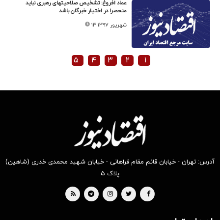
عماد افروغ: تشخیص صلاحیتهای رهبری نباید
منحصرا در اختیار خبرگان باشد
۱۳ شهریور ۱۳۹۷
۵
۴
۳
۲
۱
آدرس: تهران - خیابان قائم مقام فراهانی - خیابان شهید محمدی خدری (شاهین)
پلاک ۵