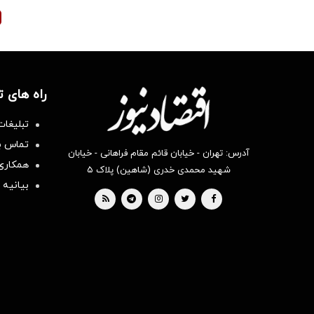
راه های 
تبلیغات
تماس با
آدرس: تهران - خیابان قائم مقام فراهانی - خیابان
همکاری 
شهید محمدی خدری (شاهین) پلاک ۵
بیانیه 