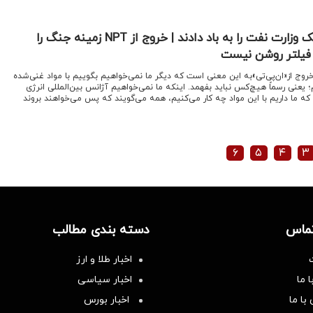
سرافراز: چراغ خاموش ملک وزارت نفت را به باد دادند | خروج از NPT زمینه جنگ را
 فیلتر روشن نیست
خروج از«ان‌پی‌تی»به این معنی است که دیگر ما نمی‌خواهیم بگوییم با مواد غنی‌شده
؛ یعنی رسماً هیچ‌کس نباید بفهمد. اینکه ما نمی‌خواهیم آژانس بین‌المللی انرژی
 که ما داریم با این مواد چه کار می‌کنیم، همه می‌گویند که پس می‌خواهند بروند
۶
۵
۴
۳
تماس
دسته بندی مطالب
اخبار طلا و ارز
 ما
اخبار سیاسی
با ما
اخبار بورس