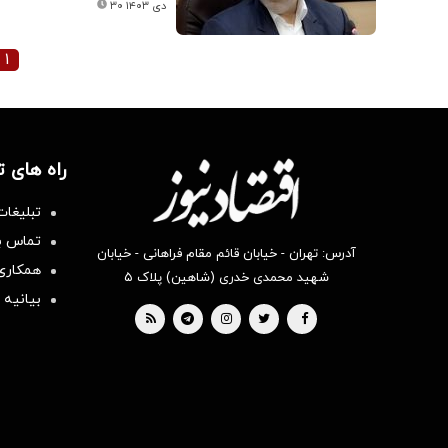
۳۰ دی ۱۴۰۳
۱
راه های 
تبلیغات
تماس با
آدرس: تهران - خیابان قائم مقام فراهانی - خیابان
همکاری 
شهید محمدی خدری (شاهین) پلاک ۵
بیانیه 