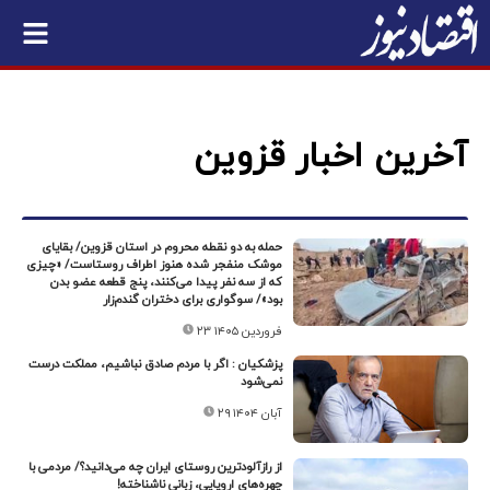
آخرین اخبار قزوین
حمله به دو نقطه محروم در استان قزوین/ بقایای
موشک منفجر شده هنوز اطراف روستاست/ «چیزی
که از سه نفر پیدا می‌کنند، پنج قطعه عضو بدن
بود»/ سوگواری برای دختران گندم‌زار
۲۳ فروردین ۱۴۰۵
پزشکیان : اگر با مردم صادق نباشیم، مملکت درست
نمی‌شود
۲۹ آبان ۱۴۰۴
از رازآلودترین روستای ایران چه می‌دانید؟/ مردمی با
چهره‌های اروپایی، زبانی ناشناخته!