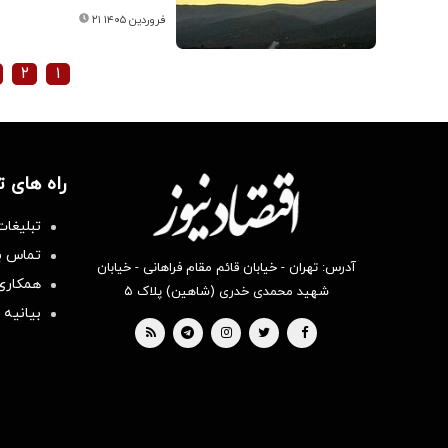
۲۱ فروردین ۱۴۰۵
۲
۱
راه های 
تبلیغات
تماس با
آدرس: تهران - خیابان قائم مقام فراهانی - خیابان
همکاری 
شهید محمدی خدری (شاهین) پلاک ۵
بیانیه 