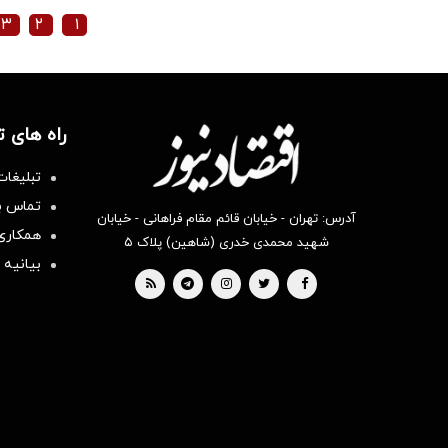
۳
۲
۱
راه های 
تبلیغات
تماس با
آدرس: تهران - خیابان قائم مقام فراهانی - خیابان
همکاری 
شهید محمدی خدری (شاهین) پلاک ۵
بیانیه 