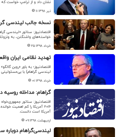
نشان داد و از ترامپ خواست که «
۱۱ تیر ۱۳۹۸
نسخه جالب لیندسی گراهام
اقتصادنیوز: سناتور «لیندسی گراه
خواسته‌های واشنگتن، به ونزوئلا
۲۵ خرداد ۱۳۹۸
تهدید نظامی ایران واقع
اقتصادنیوز؛ به باور «روبن گالگو
لیندسی گراهام) با بی‌مسئولیتی د
۰۱ خرداد ۱۳۹۸
گراهام: مداخله روسیه د
اقتصادنیوز: سناتور جمهوری‌خواه
۲۰۱۶ آمریکا را کم اهمیت خوا
آمریکا است دانست.
۰۹ اردیبهشت ۱۳۹۸
لیندسی‌گراهام دوباره سع