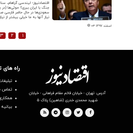
اقتصادنیوز؛ لیندسی گراهام، سنات
جنگ با ایران ببری؟ حوثی‌ها (در
سعودی‌ها در حال حاضر فارسی صحب
نیاز آنها به ما خیلی بیشتر از نیا
۰۴ اسفند ۱۳۹۷
۳
۲
۱
راه های 
تبلیغات
تماس با
آدرس: تهران - خیابان قائم مقام فراهانی - خیابان
همکاری 
شهید محمدی خدری (شاهین) پلاک ۵
بیانیه 